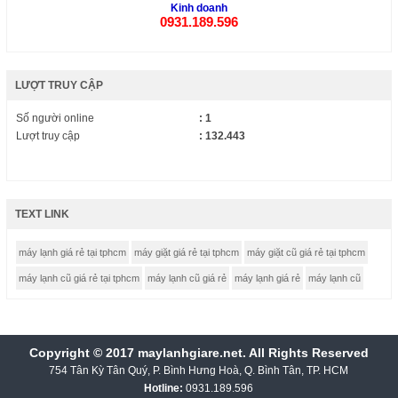
Kinh doanh
0931.189.596
LƯỢT TRUY CẬP
Số người online
: 1
Lượt truy cập
: 132.443
TEXT LINK
máy lạnh giá rẻ tại tphcm
máy giặt giá rẻ tại tphcm
máy giặt cũ giá rẻ tại tphcm
máy lạnh cũ giá rẻ tại tphcm
máy lạnh cũ giá rẻ
máy lạnh giá rẻ
máy lạnh cũ
Copyright © 2017 maylanhgiare.net. All Rights Reserved
754 Tân Kỳ Tân Quý, P. Bình Hưng Hoà, Q. Bình Tân, TP. HCM
Hotline:
0931.189.596