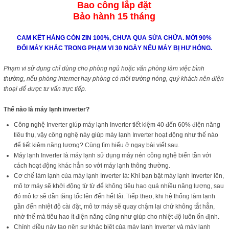
Bao công lắp đặt
Bảo hành 15 tháng
CAM KẾT HÀNG CÒN ZIN 100%, CHƯA QUA SỬA CHỮA. MỚI 90%
ĐỔI MÁY KHÁC TRONG PHẠM VI 30 NGÀY NẾU MÁY BỊ HƯ HỎNG.
Phạm vi sử dụng chỉ dùng cho phòng ngủ hoặc văn phòng làm việc bình
thường, nếu phòng internet hay phòng có môi trường nóng, quý khách nên điện
thoại để được tư vấn trực tiếp.
Thế nào là máy lạnh inverter?
Công nghệ Inverter giúp máy lạnh Inverter tiết kiệm 40 đến 60% điện năng
tiêu thụ, vậy công nghệ này giúp máy lạnh Inverter hoạt động như thế nào
để tiết kiệm năng lượng? Cùng tìm hiểu ở ngay bài viết sau.
Máy lạnh Inverter là máy lạnh sử dụng máy nén công nghệ biến tần với
cách hoạt động khác hẳn so với máy lạnh thông thường.
Cơ chế làm lạnh của máy lạnh Inverter là: Khi bạn bật máy lạnh Inverter lên,
mô tơ máy sẽ khởi động từ từ để không tiêu hao quá nhiều năng lượng, sau
đó mô tơ sẽ dần tăng tốc lên đến hết tải. Tiếp theo, khi hệ thống làm lạnh
gần đến nhiệt độ cài đặt, mô tơ máy sẽ quay chậm lại chứ không tắt hẳn,
nhờ thế mà tiêu hao ít điện năng cũng như giúp cho nhiệt độ luôn ổn định.
Chính điều này tạo nên sự khác biệt của máy lạnh Inverter và máy lạnh