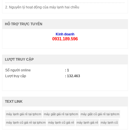
2. Nguyên lý hoạt động của máy lạnh hai chiều
HỖ TRỢ TRỰC TUYẾN
Kinh doanh
0931.189.596
LƯỢT TRUY CẬP
Số người online
: 1
Lượt truy cập
: 132.463
TEXT LINK
máy lạnh giá rẻ tại tphcm
máy giặt giá rẻ tại tphcm
máy giặt cũ giá rẻ tại tphcm
máy lạnh cũ giá rẻ tại tphcm
máy lạnh cũ giá rẻ
máy lạnh giá rẻ
máy lạnh cũ