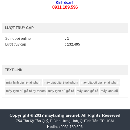
Kinh doanh
0931.189.596
LƯỢT TRUY CẬP
Số người online
: 1
Lượt truy cập
: 132.495
TEXT LINK
máy lạnh giá rẻ tại tphcm
máy giặt giá rẻ tại tphcm
máy giặt cũ giá rẻ tại tphcm
máy lạnh cũ giá rẻ tại tphcm
máy lạnh cũ giá rẻ
máy lạnh giá rẻ
máy lạnh cũ
Copyright © 2017 maylanhgiare.net. All Rights Reserved
754 Tân Kỳ Tân Quý, P. Bình Hưng Hoà, Q. Bình Tân, TP. HCM
Hotline:
0931.189.596