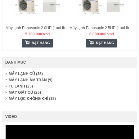
Máy lạnh Panasonic 2.0HP (Loại thường) - Malysia
Máy lạnh Panasonic 2.5HP (Loại thường) - Malysia
5.300.000 vnđ
6.000.000 vnđ
ĐẶT HÀNG
ĐẶT HÀNG
DANH MỤC
MÁY LẠNH CŨ (35)
MÁY LẠNH ÂM TRẦN (9)
TỦ LẠNH (25)
MÁY GIẶT CŨ (25)
MÁY LỌC KHÔNG KHÍ (12)
VIDEO