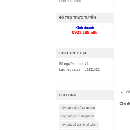
lạnh hai chiều
HỖ TRỢ TRỰC TUYẾN
Kinh doanh
0931.189.596
LƯỢT TRUY CẬP
Số người online
: 1
Lượt truy cập
: 132.421
Má
TEXT LINK
Chế đ
máy lạnh giá rẻ tại tphcm
máy giặt giá rẻ tại tphcm
máy giặt cũ giá rẻ tại tphcm