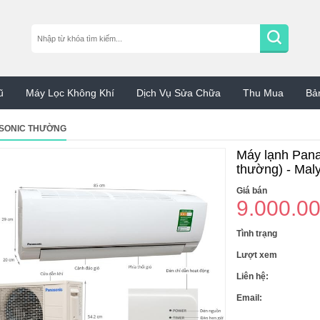
ũ
Máy Lọc Không Khí
Dịch Vụ Sửa Chữa
Thu Mua
Bả
SONIC THƯỜNG
Máy lạnh Pana
thường) - Maly
Giá bán
9.000.0
Tình trạng
Lượt xem
Liên hệ:
Email: