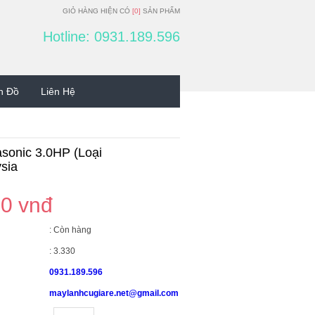
GIỎ HÀNG HIỆN CÓ
[0]
SẢN PHẨM
Hotline: 0931.189.596
n Đồ
Liên Hệ
sonic 3.0HP (Loại
sia
00 vnđ
: Còn hàng
: 3.330
0931.189.596
maylanhcugiare.net@gmail.com