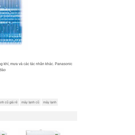
g khí, mưa và các tác nhân khác. Panasonic
 đáo
nh cũ giá rẻ
máy lạnh cũ
máy lạnh