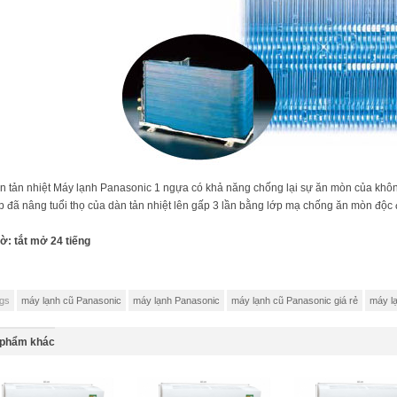
n tản nhiệt Máy lạnh Panasonic 1 ngựa có khả năng chống lại sự ăn mòn của khôn
p đã nâng tuổi thọ của dàn tản nhiệt lên gấp 3 lần bằng lớp mạ chống ăn mòn độc
ờ: tắt mở 24 tiếng
gs
máy lạnh cũ Panasonic
máy lạnh Panasonic
máy lạnh cũ Panasonic giá rẻ
máy lạ
 phẩm khác