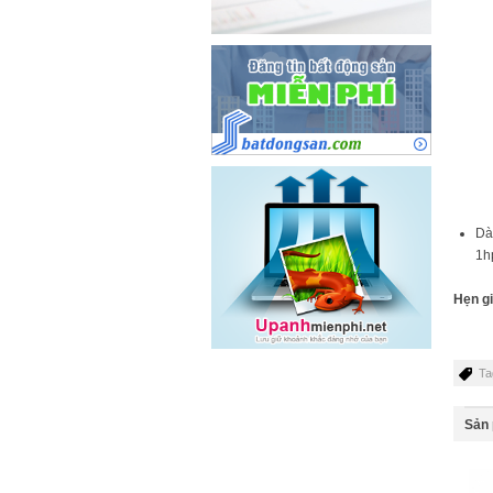
Dà
1h
Hẹn gi
Ta
Sản