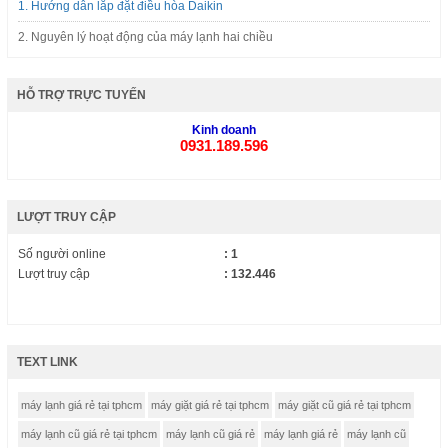
1. Hướng dẫn lắp đặt điều hòa Daikin
2. Nguyên lý hoạt động của máy lạnh hai chiều
HỖ TRỢ TRỰC TUYẾN
Kinh doanh
0931.189.596
LƯỢT TRUY CẬP
Số người online
: 1
Lượt truy cập
: 132.446
TEXT LINK
máy lạnh giá rẻ tại tphcm
máy giặt giá rẻ tại tphcm
máy giặt cũ giá rẻ tại tphcm
máy lạnh cũ giá rẻ tại tphcm
máy lạnh cũ giá rẻ
máy lạnh giá rẻ
máy lạnh cũ