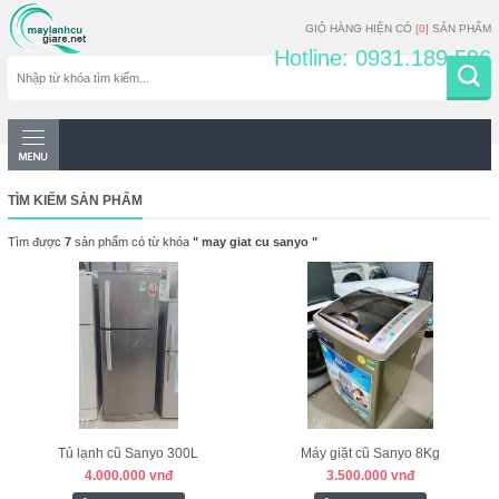
GIỎ HÀNG HIỆN CÓ
[0]
SẢN PHẨM
Hotline: 0931.189.596
TÌM KIẾM SẢN PHẨM
Tìm được
7
sản phẩm có từ khóa
" may giat cu sanyo "
Tủ lạnh cũ Sanyo 300L
Máy giặt cũ Sanyo 8Kg
4.000.000 vnđ
3.500.000 vnđ